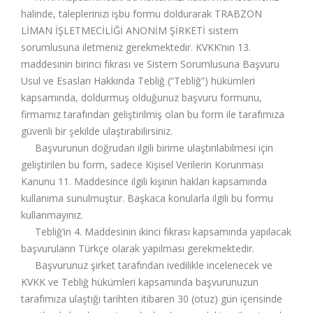
halinde, taleplerinizi işbu formu doldurarak TRABZON
LİMAN İŞLETMECİLİĞİ ANONİM ŞİRKETİ sistem
sorumlusuna iletmeniz gerekmektedir. KVKK’nın 13.
maddesinin birinci fıkrası ve Sistem Sorumlusuna Başvuru
Usul ve Esasları Hakkında Tebliğ (“Tebliğ”) hükümleri
kapsamında, doldurmuş olduğunuz başvuru formunu,
firmamız tarafından geliştirilmiş olan bu form ile tarafımıza
güvenli bir şekilde ulaştırabilirsiniz.
Başvurunun doğrudan ilgili birime ulaştırılabilmesi için
geliştirilen bu form, sadece Kişisel Verilerin Korunması
Kanunu 11. Maddesince ilgili kişinin hakları kapsamında
kullanıma sunulmuştur. Başkaca konularla ilgili bu formu
kullanmayınız.
Tebliğ’in 4. Maddesinin ikinci fıkrası kapsamında yapılacak
başvuruların Türkçe olarak yapılması gerekmektedir.
Başvurunuz şirket tarafından ivedilikle incelenecek ve
KVKK ve Tebliğ hükümleri kapsamında başvurunuzun
tarafımıza ulaştığı tarihten itibaren 30 (otuz) gün içerisinde